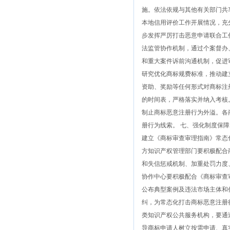
施。依法依规与其他有关部门共
本地信用评价工作开展情况，充
步发挥严厉打击恶意申请联合工
法监管协作机制，通过个案督办
和重大案件诉前沟通机制，促进
研究优化商标规费标准，推动建
资助、奖励等任何形式对商标注
的时间表，严格落实并纳入考核
制止商标恶意注册行为外溢。各
册行为线索。 七、强化制度保
建立《商标审查审理指南》常态
方知识产权管理部门要积极配合
和失信惩戒机制、加重处罚力度
协作中心要积极配合《商标审查
公布典型案例及违法市场主体和
纠，为常态化打击商标恶意注册
类知识产权公共服务机构，要通
导商标申请人树立按需申请、真