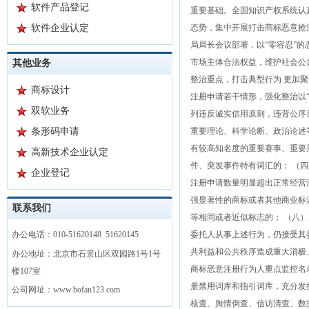
软件产品登记
重要基础。全国知识产权系统认
软件企业认定
态势，集中开展打击商标恶意抢
局局长会议部署，以“零容忍”
市场主体合法权益，维护社会公
其他业务
整治重点，打击典型行为 更加
商标设计
注册申请若干情形，强化整治以“
双软业务
列违反诚实信用原则，违背公序
条形码申请
重要理论、科学论断、政治论述
有较高知名度的重要赛事、重要
高新技术企业认定
件、突发事件特有词汇的； （
企业登记
注册申请数量明显超出正常经营
强显著性的商标或者其他商业标
联系我们
等相同或者近似标志的； （八
办公电话：010-51620148 51620145
委托人从事上述行为，仍接受其
共利益和公共秩序造成重大消极
办公地址：北京市石景山区双园路1号1号
商标恶意注册行为人重点监控名
楼107室
册禁用词库和指引词库，充分发
公司网址：www.bofan123.com
核查、舆情倒查、信访清查、数