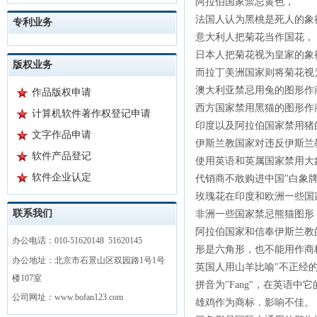
阿拉伯国家禁忌黄色，
法国人认为黑桃是死人的象
专利业务
意大利人把菊花当作国花，
日本人把菊花视为皇家的象
版权业务
而拉丁美洲国家则将菊花视
澳大利亚禁忌用兔的图形作
作品版权申请
西方国家禁用黑猫的图形作
计算机软件著作权登记申请
印度以及阿拉伯国家禁用猪
文字作品申请
伊斯兰教国家对违反伊斯兰
软件产品登记
使用英语和英属国家禁用大
软件企业认定
代销商不敢购进中国"白象牌
玫瑰花在印度和欧洲一些国
联系我们
非洲一些国家禁忌熊猫图形
阿拉伯国家和信奉伊斯兰教
办公电话：010-51620148 51620145
形是六角形，也不能用作商
办公地址：北京市石景山区双园路1号1号
英国人用山羊比喻"不正经的
楼107室
拼音为"Fang"，在英语中
公司网址：www.bofan123.com
雄鸡作为商标．影响不佳。